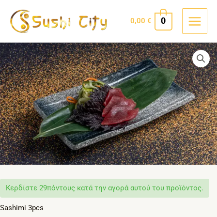
Skip
MAIN
to
0
0,00
€
MEN
content
Tuna
quantity
Κερδίστε
29πόντους κατά την αγορά αυτού του προϊόντος.
Sashimi 3pcs