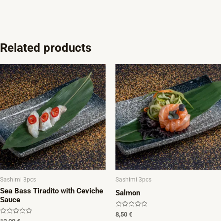
Related products
Sashimi 3pcs
Sashimi 3pcs
Sea Bass Tiradito with Ceviche
Salmon
Sauce
Rated
8,50
€
0
Rated