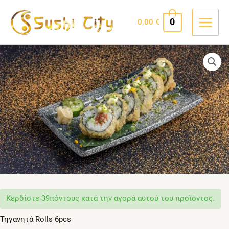
Skip
MAIN
to
0
0,00
€
MEN
content
Crispy
Roll
with
Tuna
Tartar
quantity
Κερδίστε
39πόντους κατά την αγορά αυτού του προϊόντος.
Τηγανητά Rolls 6pcs